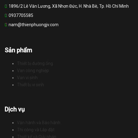
1896/2 Lê Văn Lương, Xã Nhơn Đức, H. Nhà Bè, Tp. Hồ Chí Minh
0937705585
nam@thienphuongjv.com
Sản phẩm
Thiết bị đường ống
Van công nghiệp
Van vi sinh
Thiết bị vi sinh
Dịch vụ
Vận hành và Bảo hành
Thi công và Lắp đặt
Thiết kế và Giải pháp