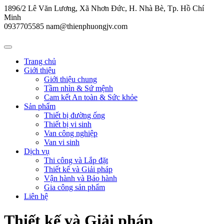
1896/2 Lê Văn Lương, Xã Nhơn Đức, H. Nhà Bè, Tp. Hồ Chí
Minh
0937705585
nam@thienphuongjv.com
Trang chủ
Giới thiệu
Giới thiệu chung
Tầm nhìn & Sứ mệnh
Cam kết An toàn & Sức khỏe
Sản phẩm
Thiết bị đường ống
Thiết bị vi sinh
Van công nghiệp
Van vi sinh
Dịch vụ
Thi công và Lắp đặt
Thiết kế và Giải pháp
Vận hành và Bảo hành
Gia công sản phẩm
Liên hệ
Thiết kế và Giải pháp