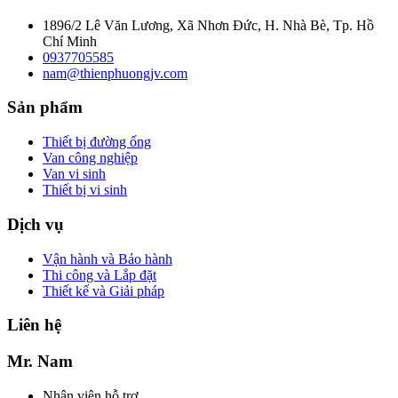
1896/2 Lê Văn Lương, Xã Nhơn Đức, H. Nhà Bè, Tp. Hồ
Chí Minh
0937705585
nam@thienphuongjv.com
Sản phẩm
Thiết bị đường ống
Van công nghiệp
Van vi sinh
Thiết bị vi sinh
Dịch vụ
Vận hành và Bảo hành
Thi công và Lắp đặt
Thiết kế và Giải pháp
Liên hệ
Mr. Nam
Nhân viên hỗ trợ