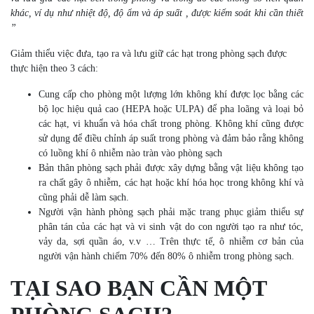
khác, ví dụ như nhiệt độ, độ ẩm và áp suất , được kiểm soát khi cần thiết
”
Giảm thiểu việc đưa, tạo ra và lưu giữ các hạt trong phòng sạch được
thực hiện theo 3 cách:
Cung cấp cho phòng một lượng lớn không khí được lọc bằng các
bộ lọc hiệu quả cao (HEPA hoặc ULPA) để pha loãng và loại bỏ
các hạt, vi khuẩn và hóa chất trong phòng. Không khí cũng được
sử dụng để điều chỉnh áp suất trong phòng và đảm bảo rằng không
có luồng khí ô nhiễm nào tràn vào phòng sạch
Bản thân phòng sạch phải được xây dựng bằng vật liệu không tạo
ra chất gây ô nhiễm, các hạt hoặc khí hóa học trong không khí và
cũng phải dễ làm sạch.
Người vận hành phòng sạch phải mặc trang phục giảm thiểu sự
phân tán của các hạt và vi sinh vật do con người tạo ra như tóc,
vảy da, sợi quần áo, v.v … Trên thực tế, ô nhiễm cơ bản của
người vận hành chiếm 70% đến 80% ô nhiễm trong phòng sạch.
TẠI SAO BẠN CẦN MỘT