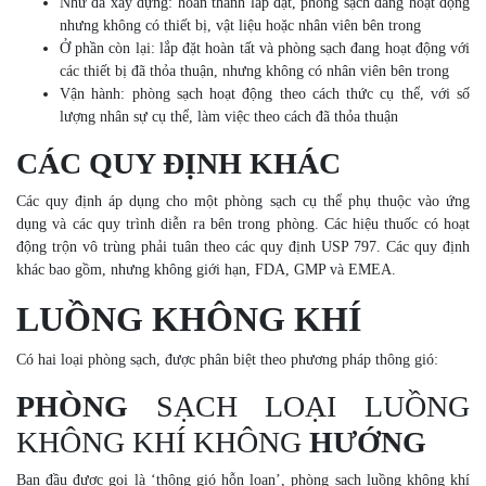
Như đã xây dựng: hoàn thành lắp đặt, phòng sạch đang hoạt động
nhưng không có thiết bị, vật liệu hoặc nhân viên bên trong
Ở phần còn lại: lắp đặt hoàn tất và phòng sạch đang hoạt động với
các thiết bị đã thỏa thuận, nhưng không có nhân viên bên trong
Vận hành: phòng sạch hoạt động theo cách thức cụ thể, với số
lượng nhân sự cụ thể, làm việc theo cách đã thỏa thuận
CÁC QUY ĐỊNH KHÁC
Các quy định áp dụng cho một phòng sạch cụ thể phụ thuộc vào ứng
dụng và các quy trình diễn ra bên trong phòng. Các hiệu thuốc có hoạt
động trộn vô trùng phải tuân theo các quy định USP 797. Các quy định
khác bao gồm, nhưng không giới hạn, FDA, GMP và EMEA.
LUỒNG KHÔNG KHÍ
Có hai loại phòng sạch, được phân biệt theo phương pháp thông gió:
PHÒNG
SẠCH LOẠI LUỒNG
KHÔNG KHÍ KHÔNG
HƯỚNG
Ban đầu được gọi là ‘thông gió hỗn loạn’, phòng sạch luồng không khí