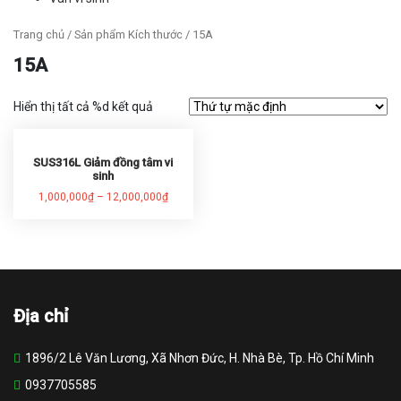
Trang chủ
/ Sản phẩm Kích thước / 15A
15A
Hiển thị tất cả %d kết quả
SUS316L Giảm đồng tâm vi
sinh
1,000,000
₫
–
12,000,000
₫
Địa chỉ
1896/2 Lê Văn Lương, Xã Nhơn Đức, H. Nhà Bè, Tp. Hồ Chí Minh
0937705585