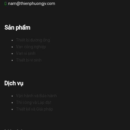
nam@thienphuongjv.com
Sản phẩm
Thiết bị đường ống
Van công nghiệp
Van vi sinh
Thiết bị vi sinh
Dịch vụ
Vận hành và Bảo hành
Thi công và Lắp đặt
Thiết kế và Giải pháp