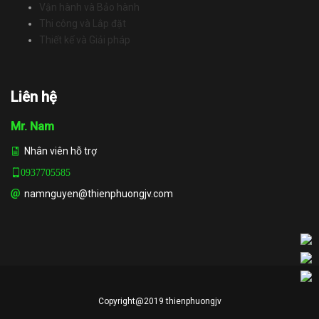
Vận hành và Bảo hành
Thi công và Lắp đặt
Thiết kế và Giải pháp
Liên hệ
Mr. Nam
Nhân viên hỗ trợ
0937705585
namnguyen@thienphuongjv.com
Copyright@2019 thienphuongjv