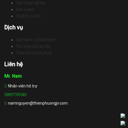
Van công nghiệp
Van vi sinh
Thiết bị vi sinh
Dịch vụ
Vận hành và Bảo hành
Thi công và Lắp đặt
Thiết kế và Giải pháp
Liên hệ
Mr. Nam
Nhân viên hỗ trợ
0937705585
namnguyen@thienphuongjv.com