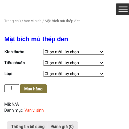
Trang chủ
/
Van vi sinh
/ Mặt bích mù thép đen
Mặt bích mù thép đen
Kích thước
Tiêu chuẩn
Loại
Mặt
Mua hàng
bích
mù
Mã:
N/A
thép
Danh mục:
Van vi sinh
đen
số
lượng
Thông tin bổ sung
Đánh giá (0)